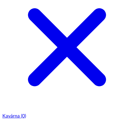
Kavárna
(0)