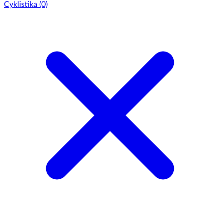
Cyklistika
(0)