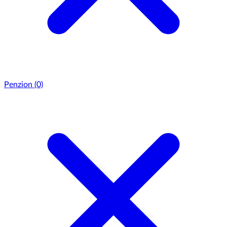
Penzion
(0)