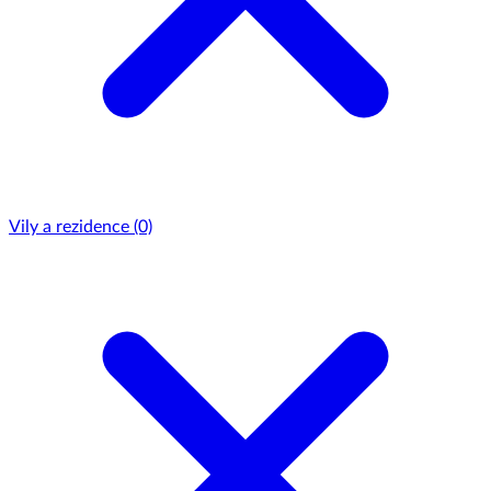
Vily a rezidence
(0)