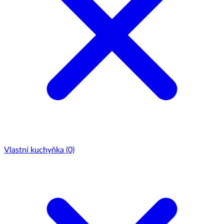
Vlastní kuchyňka
(0)