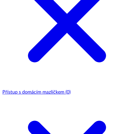
Přístup s domácím mazlíčkem
(0)