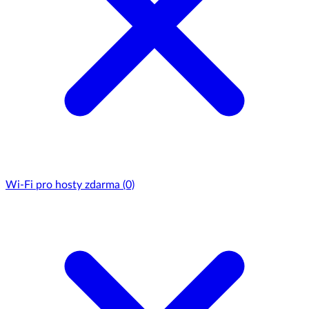
Wi-Fi pro hosty zdarma
(0)