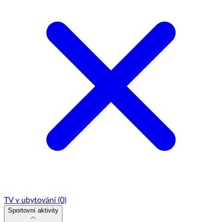
TV v ubytování
(0)
Sportovní aktivity