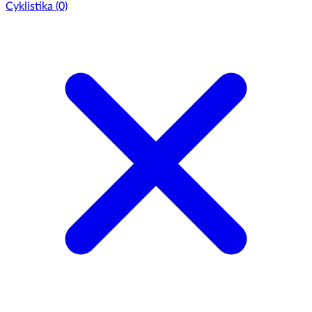
Cyklistika
(0)