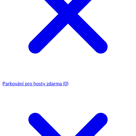
Parkování pro hosty zdarma
(0)