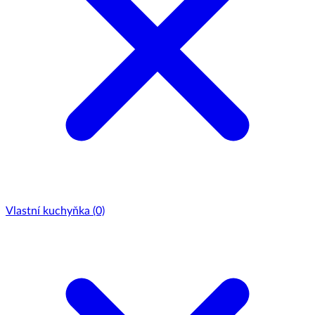
Vlastní kuchyňka
(0)