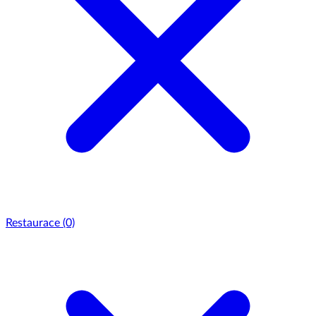
Restaurace
(0)