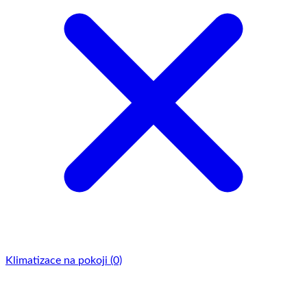
Klimatizace na pokoji
(0)