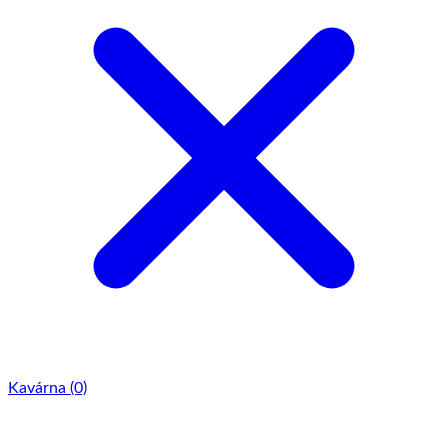
Kavárna
(0)