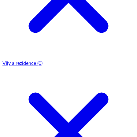
Vily a rezidence
(0)