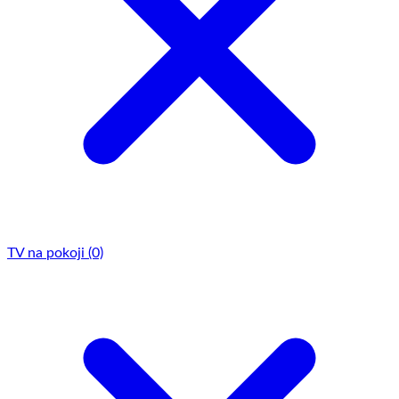
TV na pokoji
(0)