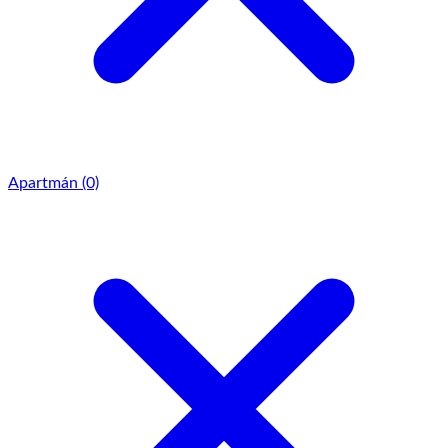
Apartmán
(0)