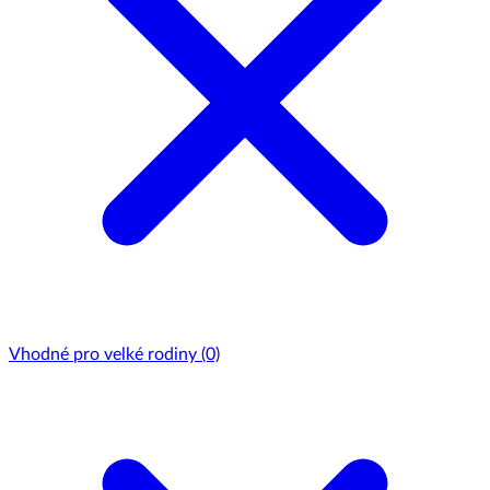
Vhodné pro velké rodiny
(0)