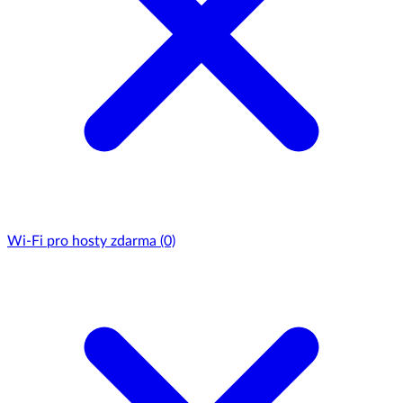
Wi-Fi pro hosty zdarma
(0)