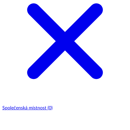
Společenská místnost
(0)