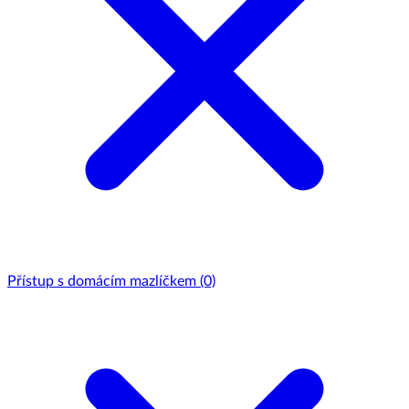
Přístup s domácím mazlíčkem
(0)