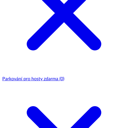
Parkování pro hosty zdarma
(0)