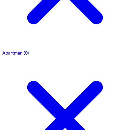
Apartmán
(0)