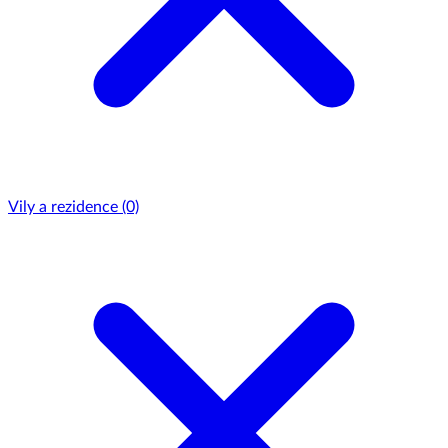
Vily a rezidence
(0)