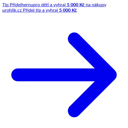
Tip
Přidej
hernu
pro děti a vyhraj
5 000 Kč
na nákupy
u
rohlik.cz
Přidej tip a vyhraj
5 000 Kč