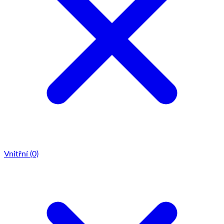
Vnitřní
(0)