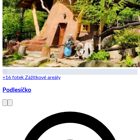
+16 fotek
Zážitkové areály
Podlesíčko