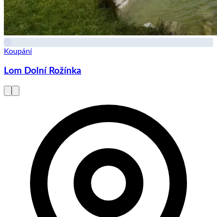
Koupání
Lom Dolní Rožínka