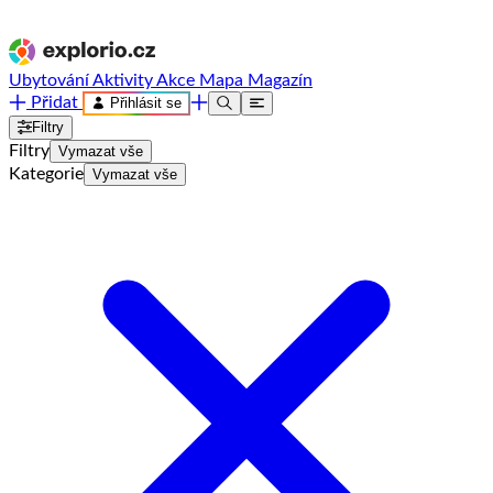
Ubytování
Aktivity
Akce
Mapa
Magazín
Přidat
Přihlásit se
Filtry
Filtry
Vymazat vše
Kategorie
Vymazat vše