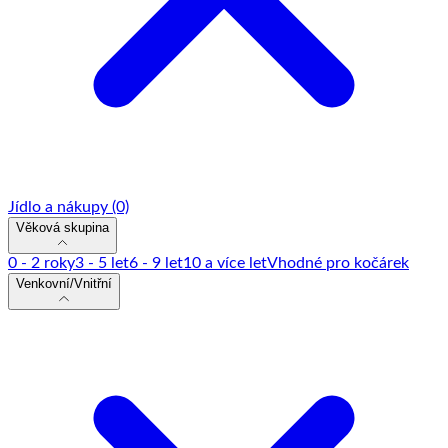
Jídlo a nákupy
(0)
Věková skupina
0 - 2 roky
3 - 5 let
6 - 9 let
10 a více let
Vhodné pro kočárek
Venkovní/Vnitřní