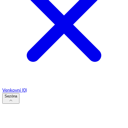
Venkovní
(0)
Sezóna