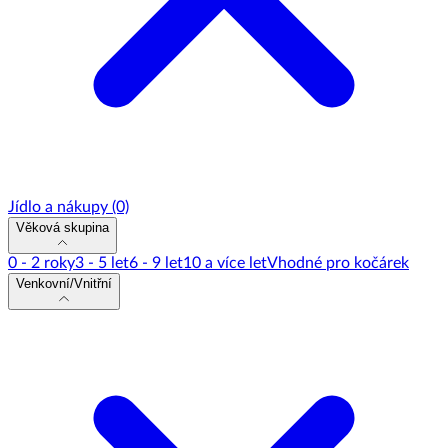
Jídlo a nákupy
(0)
Věková skupina
0 - 2 roky
3 - 5 let
6 - 9 let
10 a více let
Vhodné pro kočárek
Venkovní/Vnitřní