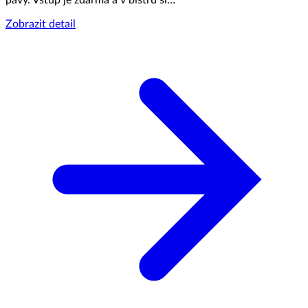
pávy. Vstup je zdarma a v bistru si…
Zobrazit detail