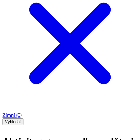
Zimní
(0)
Vyhledat