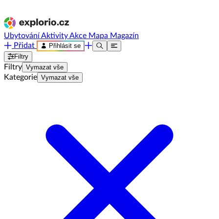
Ubytování
Aktivity
Akce
Mapa
Magazín
Přidat
Přihlásit se
Filtry
Filtry
Vymazat vše
Kategorie
Vymazat vše