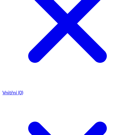
Vnitřní
(0)