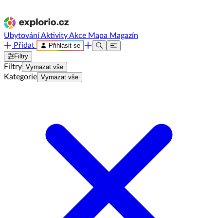
Ubytování
Aktivity
Akce
Mapa
Magazín
Přidat
Přihlásit se
Filtry
Filtry
Vymazat vše
Kategorie
Vymazat vše