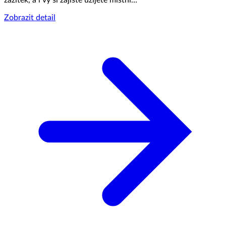
zážitek, a i vy si zajisté užijete místní…
Zobrazit detail