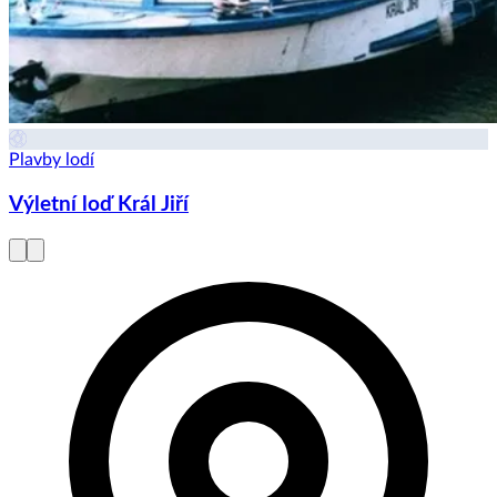
Plavby lodí
Výletní loď Král Jiří