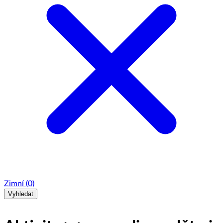
Zimní
(0)
Vyhledat