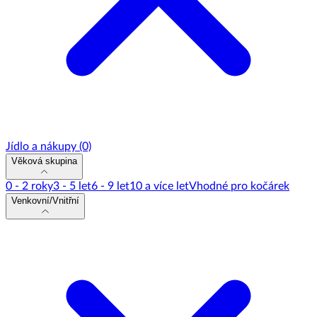
Jídlo a nákupy
(0)
Věková skupina
0 - 2 roky
3 - 5 let
6 - 9 let
10 a více let
Vhodné pro kočárek
Venkovní/Vnitřní