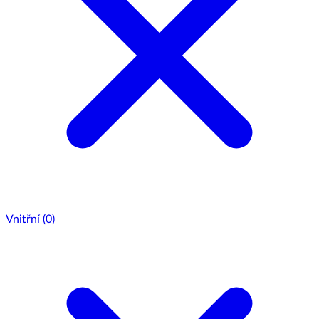
Vnitřní
(0)