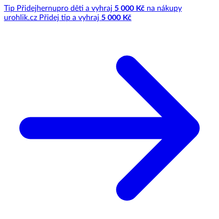
Tip
Přidej
hernu
pro děti a vyhraj
5 000 Kč
na nákupy
u
rohlik.cz
Přidej tip a vyhraj
5 000 Kč