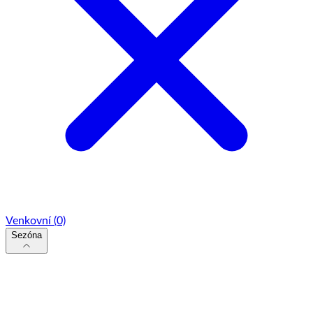
Venkovní
(0)
Sezóna