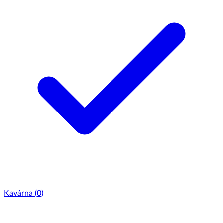
Kavárna
(0)