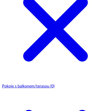
Pokoje s balkonem/terasou
(0)