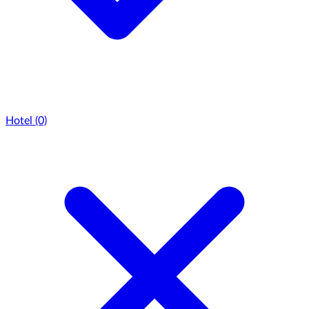
Hotel
(0)