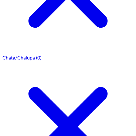
Chata/Chalupa
(0)