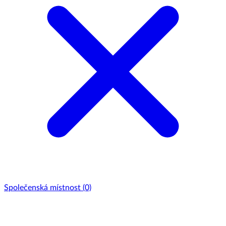
Společenská místnost
(0)