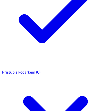
Přístup s kočárkem
(0)