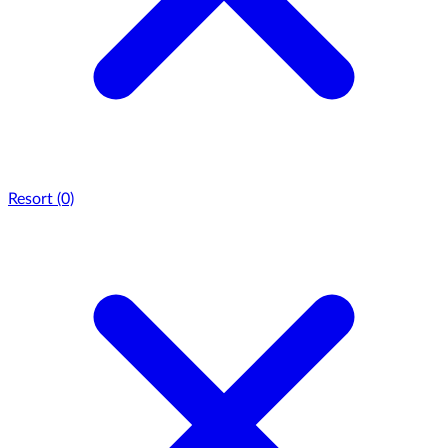
Resort
(0)