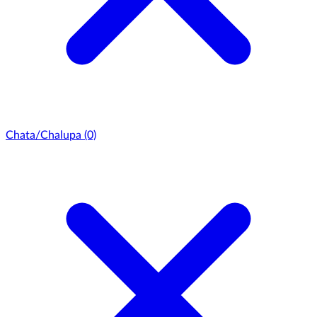
Chata/Chalupa
(0)