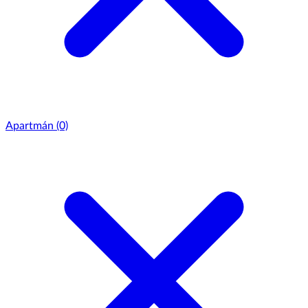
Apartmán
(0)