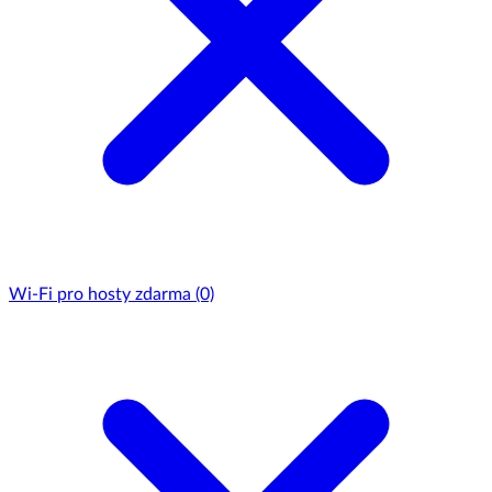
Wi-Fi pro hosty zdarma
(0)