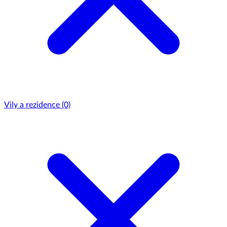
Vily a rezidence
(0)