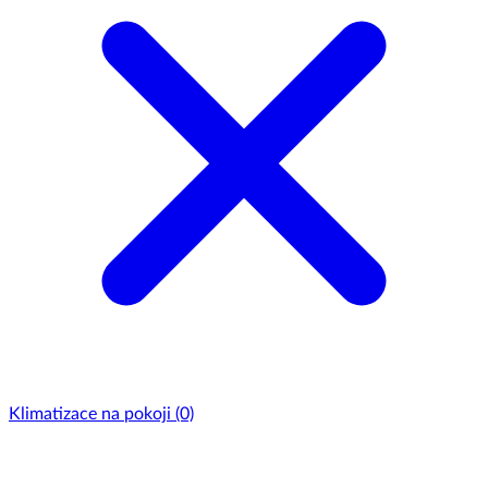
Klimatizace na pokoji
(0)