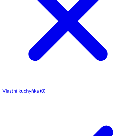
Vlastní kuchyňka
(0)