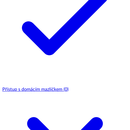
Přístup s domácím mazlíčkem
(0)