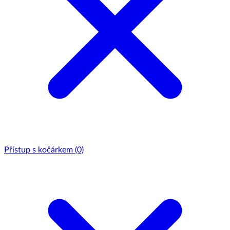
Přístup s kočárkem
(0)