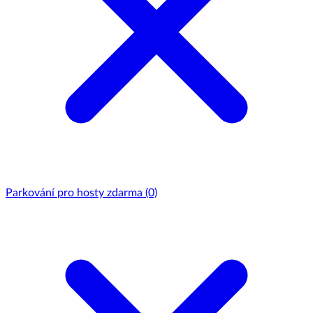
Parkování pro hosty zdarma
(0)