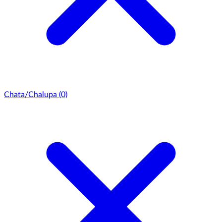
Chata/Chalupa
(0)