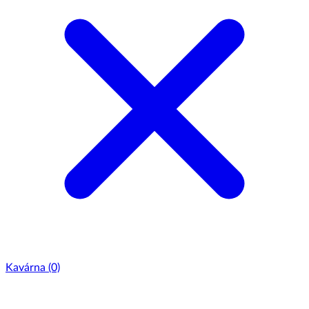
Kavárna
(0)