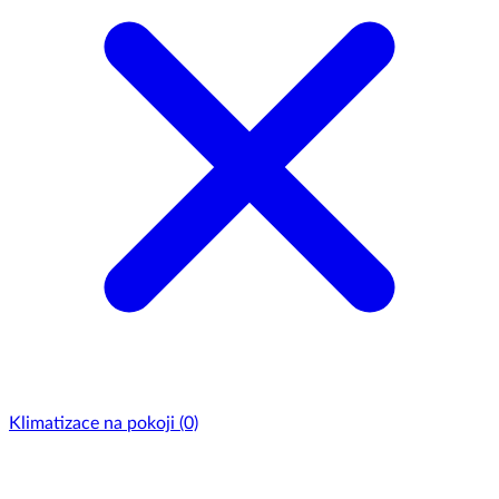
Klimatizace na pokoji
(0)