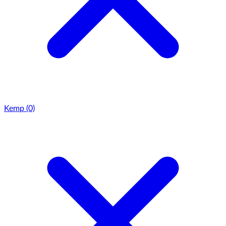
Kemp
(0)