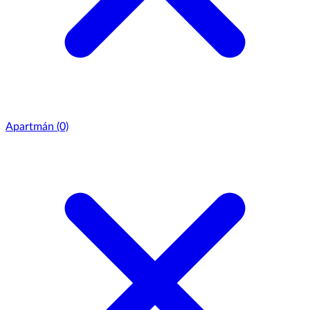
Apartmán
(0)