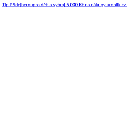
Tip
Přidej
hernu
pro děti a vyhraj
5 000 Kč
na nákupy u
rohlik.cz