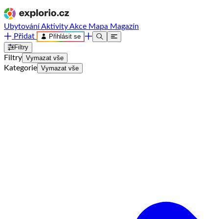
Ubytování
Aktivity
Akce
Mapa
Magazín
Přidat
Přihlásit se
Filtry
Filtry
Vymazat vše
Kategorie
Vymazat vše