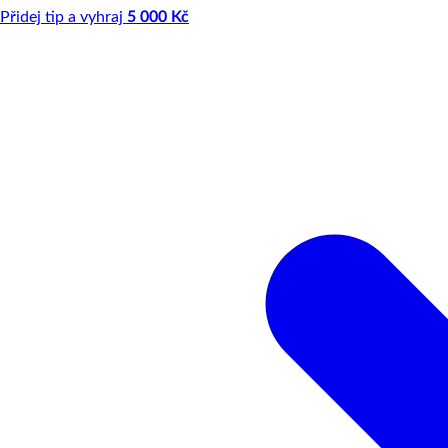
Přidej tip a vyhraj
5 000 Kč