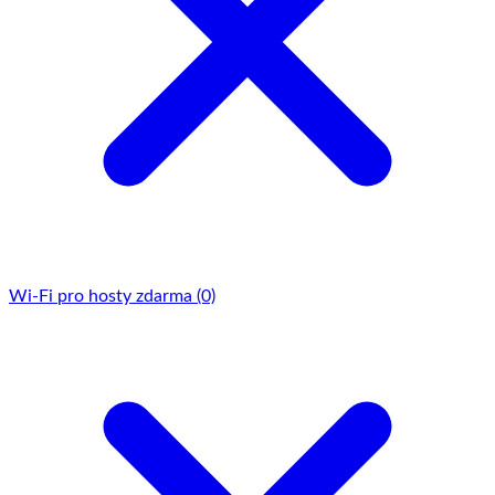
Wi-Fi pro hosty zdarma
(0)