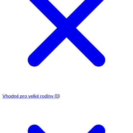
Vhodné pro velké rodiny
(0)