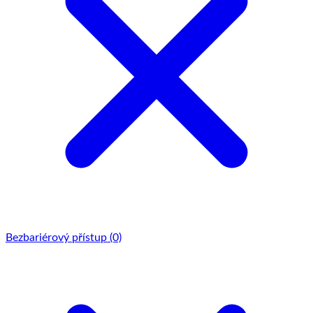
Bezbariérový přístup
(0)