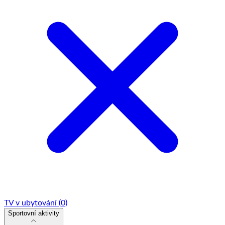
TV v ubytování
(0)
Sportovní aktivity