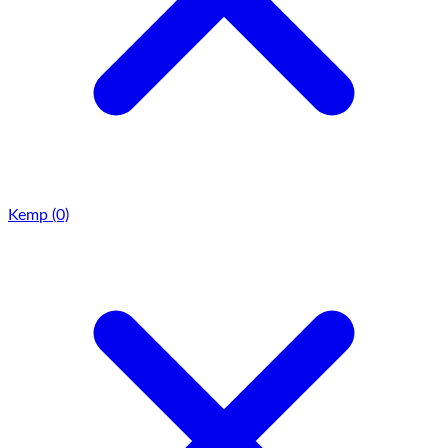
Kemp
(0)