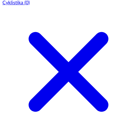
Cyklistika
(0)