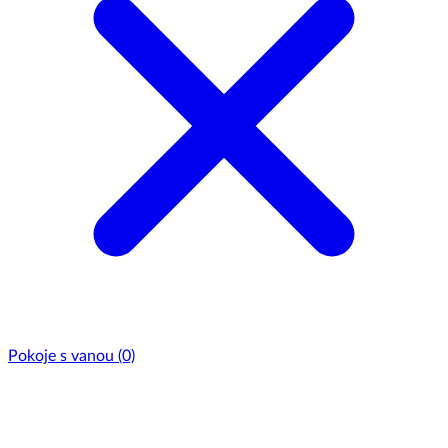
Pokoje s vanou
(0)