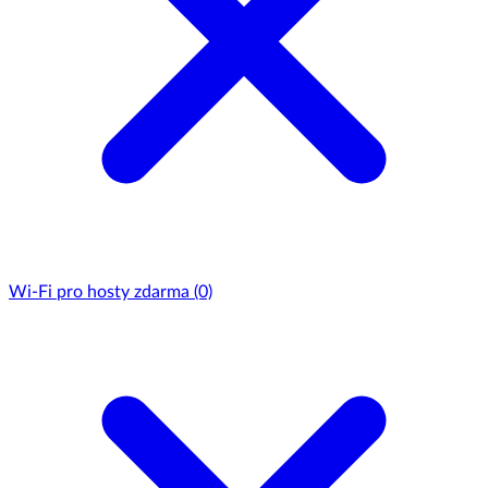
Wi-Fi pro hosty zdarma
(0)