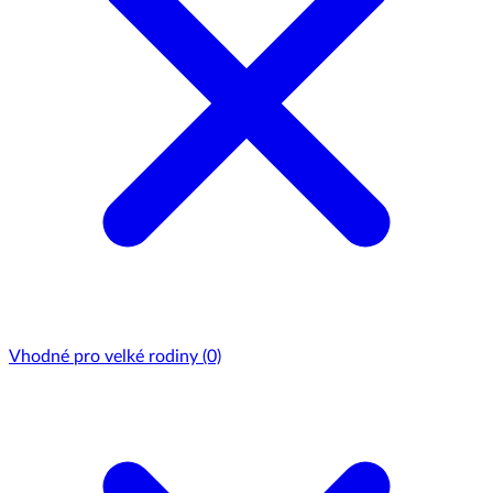
Vhodné pro velké rodiny
(0)