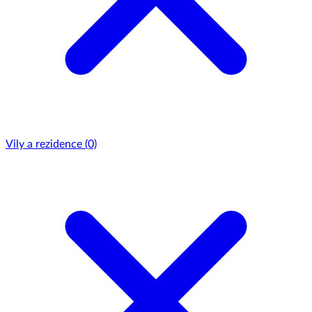
Vily a rezidence
(0)