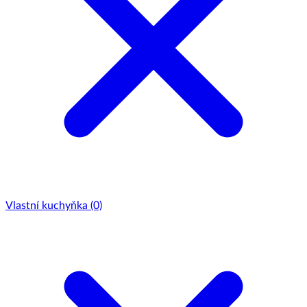
Vlastní kuchyňka
(0)