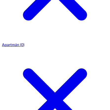
Apartmán
(0)