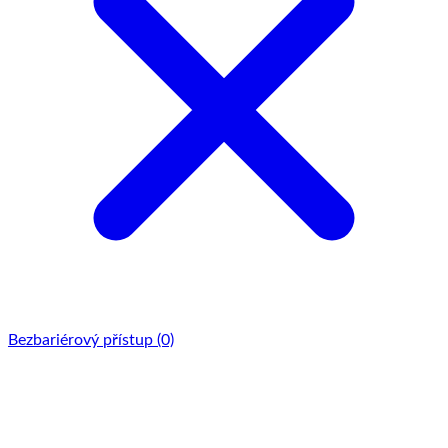
Bezbariérový přístup
(0)