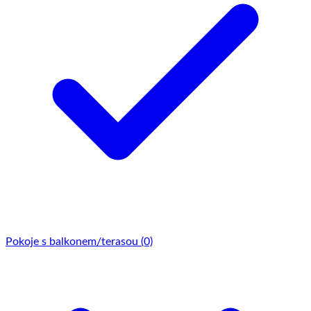
Pokoje s balkonem/terasou
(0)