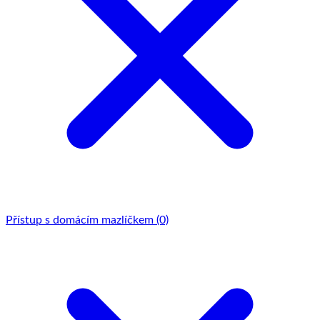
Přístup s domácím mazlíčkem
(0)