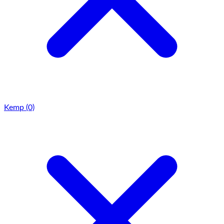
Kemp
(0)