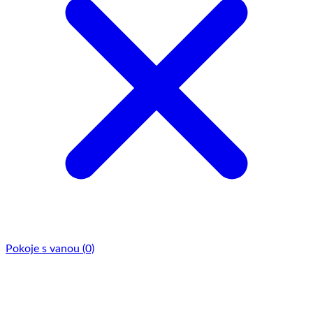
Pokoje s vanou
(0)