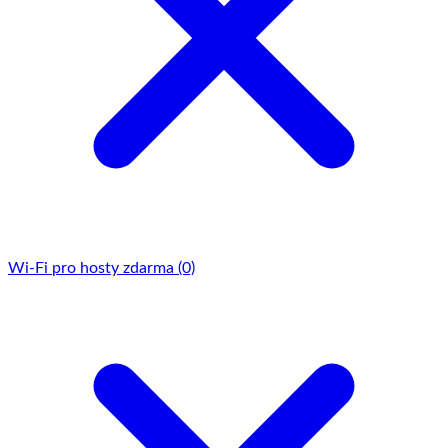
Wi-Fi pro hosty zdarma
(0)