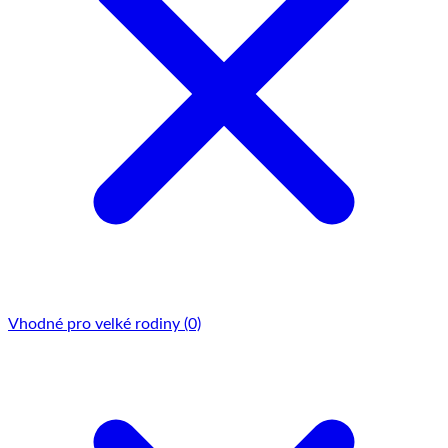
Vhodné pro velké rodiny
(0)