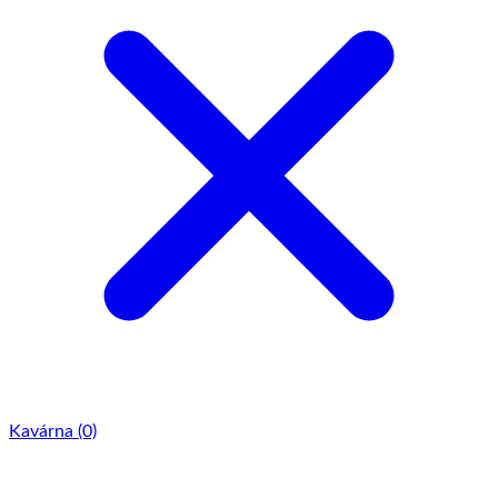
Kavárna
(0)