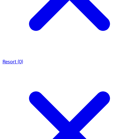
Resort
(0)