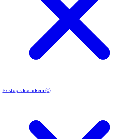
Přístup s kočárkem
(0)