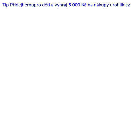
Tip
Přidej
hernu
pro děti a vyhraj
5 000 Kč
na nákupy u
rohlik.cz