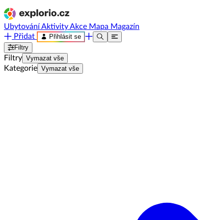
Ubytování
Aktivity
Akce
Mapa
Magazín
Přidat
Přihlásit se
Filtry
Filtry
Vymazat vše
Kategorie
Vymazat vše