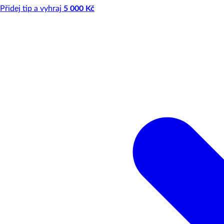
Přidej tip a vyhraj
5 000 Kč