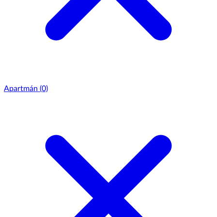
Apartmán
(0)