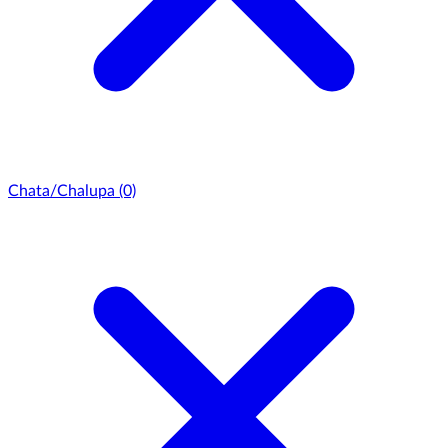
Chata/Chalupa
(0)