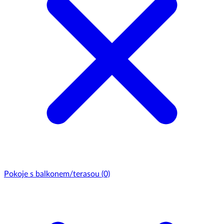
Pokoje s balkonem/terasou
(0)