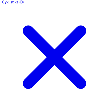
Cyklistika
(0)