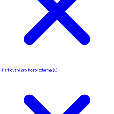
Parkování pro hosty zdarma
(0)