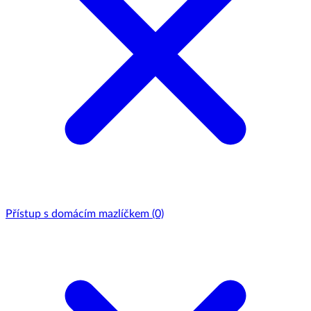
Přístup s domácím mazlíčkem
(0)