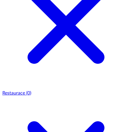
Restaurace
(0)