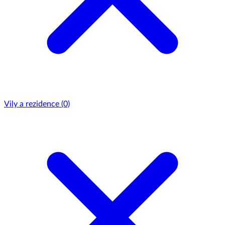
Vily a rezidence
(0)