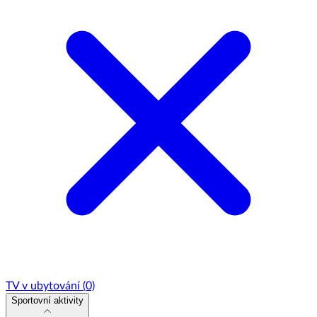
TV v ubytování
(0)
Sportovní aktivity