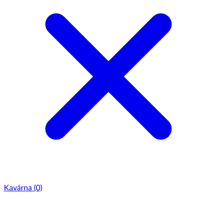
Kavárna
(0)