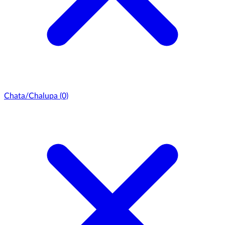
Chata/Chalupa
(0)