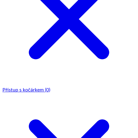
Přístup s kočárkem
(0)