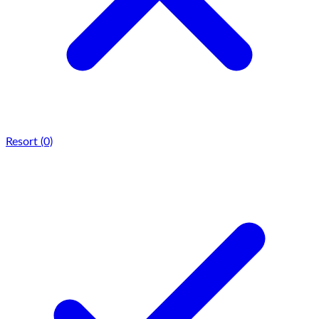
Resort
(0)