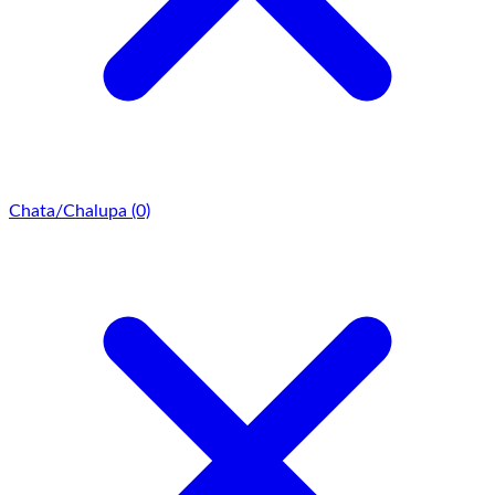
Chata/Chalupa
(0)