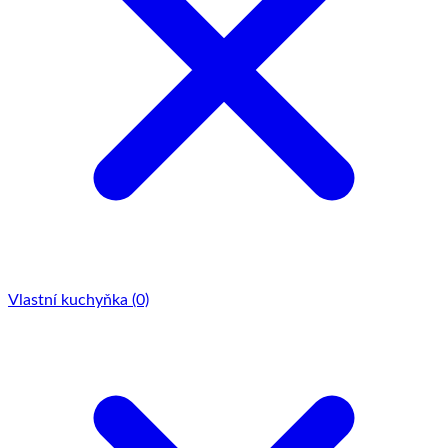
Vlastní kuchyňka
(0)