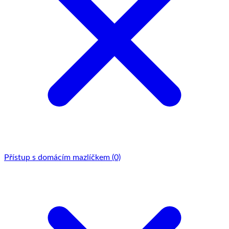
Přístup s domácím mazlíčkem
(0)