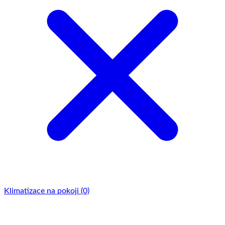
Klimatizace na pokoji
(0)