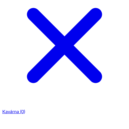
Kavárna
(0)