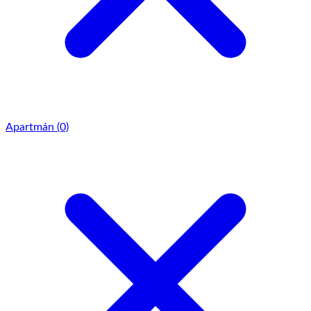
Apartmán
(0)