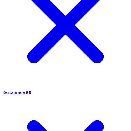
Restaurace
(0)