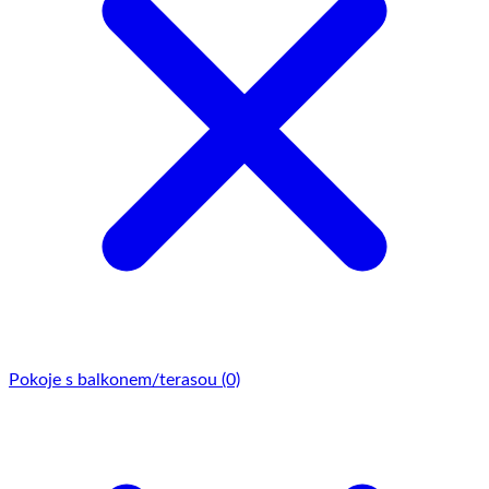
Pokoje s balkonem/terasou
(0)