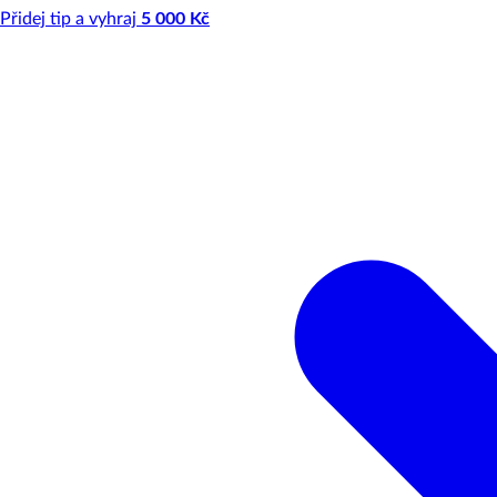
Přidej tip a vyhraj
5 000 Kč