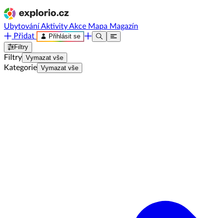
Ubytování
Aktivity
Akce
Mapa
Magazín
Přidat
Přihlásit se
Filtry
Filtry
Vymazat vše
Kategorie
Vymazat vše