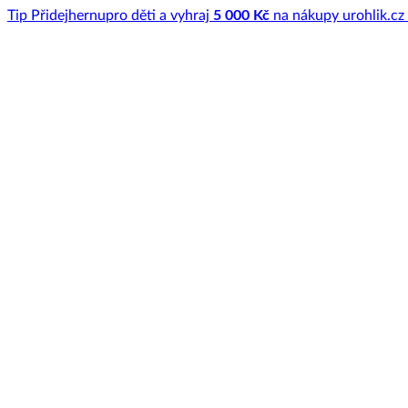
Tip
Přidej
hernu
pro děti a vyhraj
5 000 Kč
na nákupy u
rohlik.cz