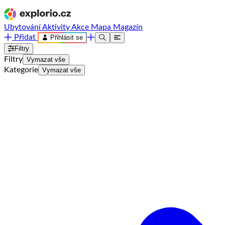
Ubytování
Aktivity
Akce
Mapa
Magazín
Přidat
Přihlásit se
Filtry
Filtry
Vymazat vše
Kategorie
Vymazat vše