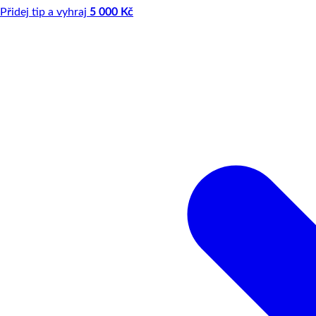
Přidej tip a vyhraj
5 000 Kč