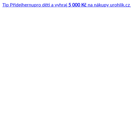
Tip
Přidej
hernu
pro děti a vyhraj
5 000 Kč
na nákupy u
rohlik.cz