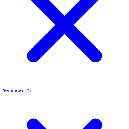
Restaurace
(0)