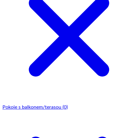
Pokoje s balkonem/terasou
(0)