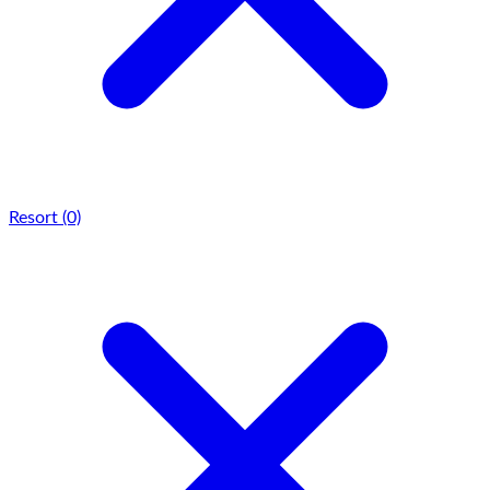
Resort
(0)