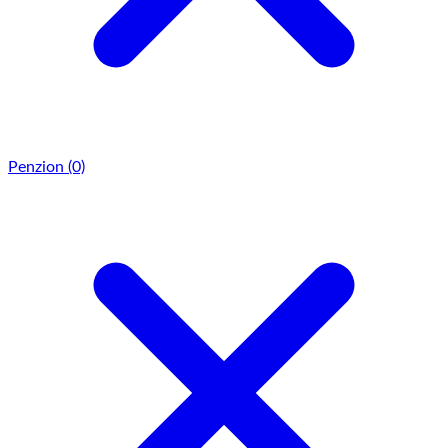
Penzion
(0)