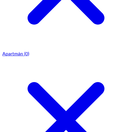
Apartmán
(0)