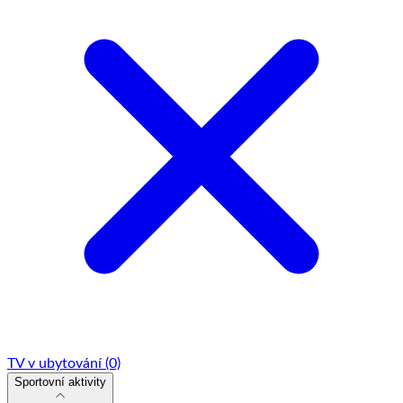
TV v ubytování
(0)
Sportovní aktivity