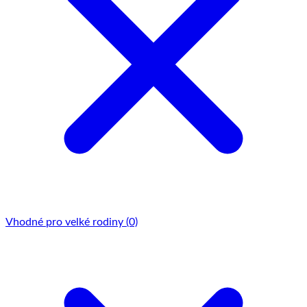
Vhodné pro velké rodiny
(0)