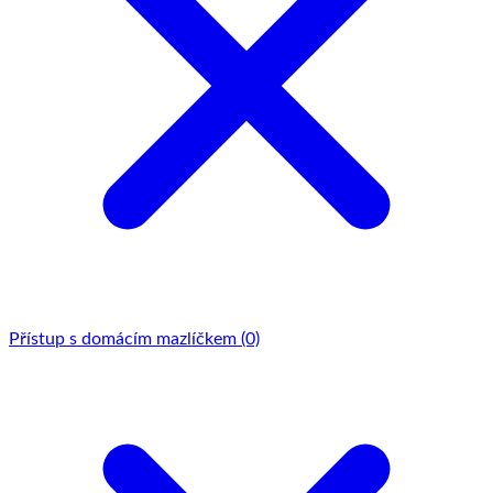
Přístup s domácím mazlíčkem
(0)